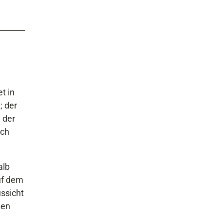
t in
; der
 der
ach
alb
Auf dem
ssicht
hen