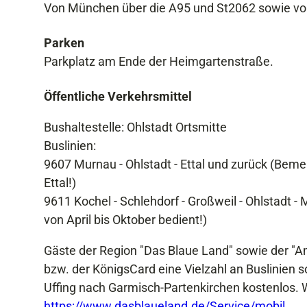
Von München über die A95 und St2062 sowie von
Parken
Parkplatz am Ende der Heimgartenstraße.
Öffentliche Verkehrsmittel
Bushaltestelle: Ohlstadt Ortsmitte
Buslinien:
9607 Murnau - Ohlstadt - Ettal und zurück (Bem
Ettal!)
9611 Kochel - Schlehdorf - Großweil - Ohlstadt 
von April bis Oktober bedient!)
Gäste der Region "Das Blaue Land" sowie der "A
bzw. der KönigsCard eine Vielzahl an Buslinie
Uffing nach Garmisch-Partenkirchen kostenlos. W
https://www.dasblaueland.de/Service/mobil