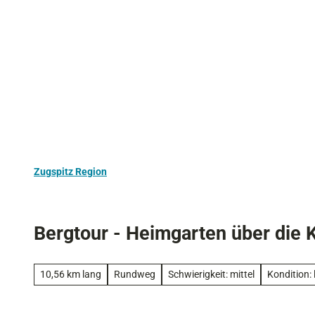
Z
Aktivurlaub
Kultur
Ausflugstipps
u
m
I
n
h
a
l
t
Zugspitz Region
Bergtour - Heimgarten über die 
10,56 km lang
Rundweg
Schwierigkeit: mittel
Kondition: 