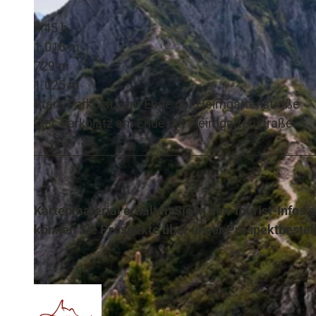
4:45 h
1.016 m
729 m
1.025 m
Start: Parkplatz am Ende der Heimgartenstraße
Ziel: Parkplatz am Ende der Heimgartenstraße
Kartenmaterial erhalten Sie in den Tourist-Info
können Sie Prospekte über unser Prospektbestel