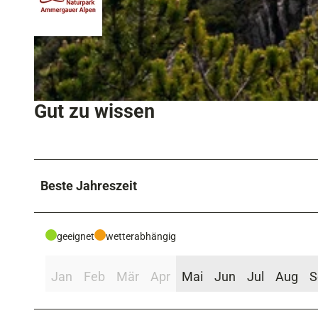
© Simon Bauer, Baumgartner
Gut zu wissen
© Florian Warnecke, Das Blaue Land
Beste Jahreszeit
geeignet
wetterabhängig
Jan
Feb
Mär
Apr
Mai
Jun
Jul
Aug
S