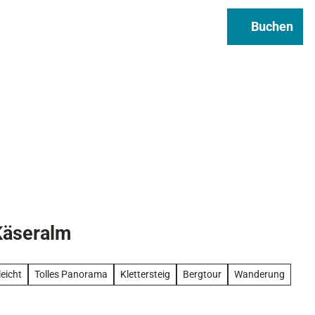
Regional & Genuss
Infos
Buchen
Suche
Käseralm
leicht
Tolles Panorama
Klettersteig
Bergtour
Wanderung