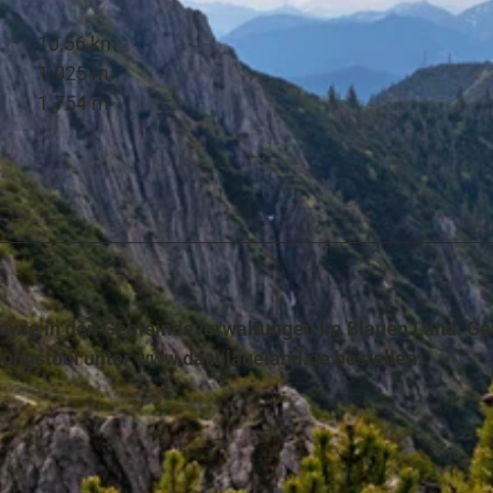
10,56 km
1.025 m
1.754 m
s sowie in den Gemeindeverwaltungen im Blauen Land. Ge
lungstool unter www.dasblaueland.de bestellen.