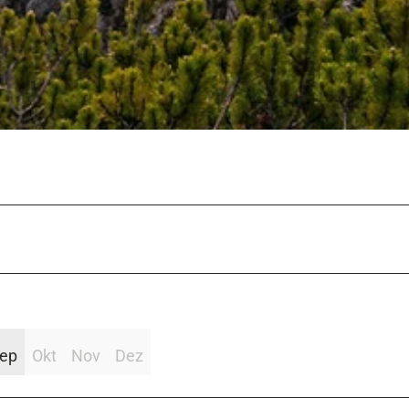
ep
Okt
Nov
Dez