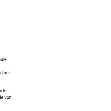
hule
rd nur
arte
ie von