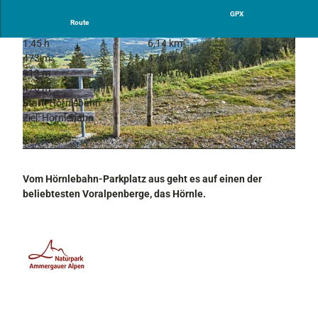
GPX
Route
1:45 h
6,14 km
473 m
476 m
913 m
1.389 m
476 m
Start: Hörnlebahn
Ziel: Hörnlebahn
© Gert Krautbauer, Naturpark Ammergauer Alpen e.V.
© Gert Krautbauer, Naturpark Ammergauer Alpen e.V.
Vom Hörnlebahn-Parkplatz aus geht es auf einen der
beliebtesten Voralpenberge, das Hörnle.