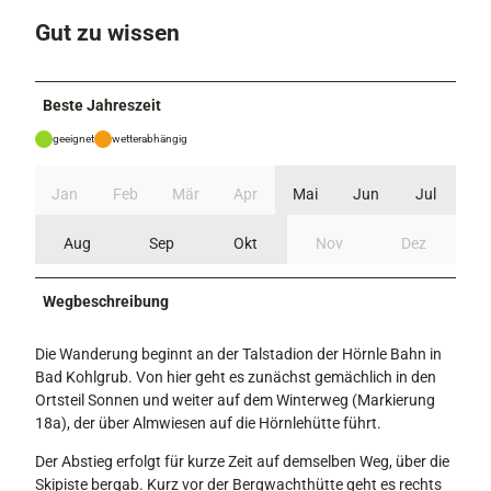
Gut zu wissen
Beste Jahreszeit
geeignet
wetterabhängig
Jan
Feb
Mär
Apr
Mai
Jun
Jul
Aug
Sep
Okt
Nov
Dez
Wegbeschreibung
Die Wanderung beginnt an der Talstadion der Hörnle Bahn in
Bad Kohlgrub. Von hier geht es zunächst gemächlich in den
Ortsteil Sonnen und weiter auf dem Winterweg (Markierung
18a), der über Almwiesen auf die Hörnlehütte führt.
Der Abstieg erfolgt für kurze Zeit auf demselben Weg, über die
Skipiste bergab. Kurz vor der Bergwachthütte geht es rechts