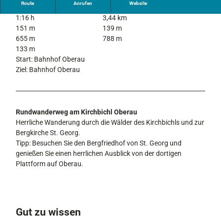
Route
Anrufen
Website
1:16 h
3,44 km
151 m
139 m
655 m
788 m
133 m
Start: Bahnhof Oberau
Ziel: Bahnhof Oberau
Rundwanderweg am Kirchbichl Oberau
Herrliche Wanderung durch die Wälder des Kirchbichls und zur
Bergkirche St. Georg.
Tipp: Besuchen Sie den Bergfriedhof von St. Georg und
genießen Sie einen herrlichen Ausblick von der dortigen
Plattform auf Oberau.
Gut zu wissen