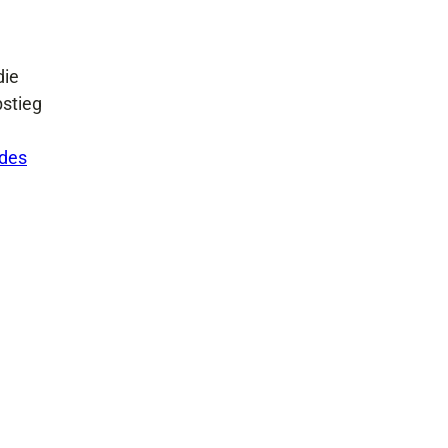
die
bstieg
des