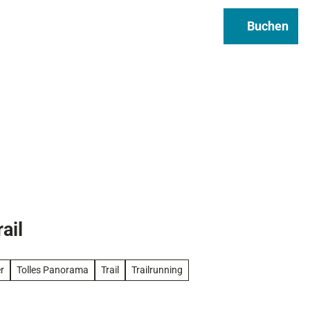
Regional & Genuss
Infos
Buchen
Suche
ail
r
Tolles Panorama
Trail
Trailrunning