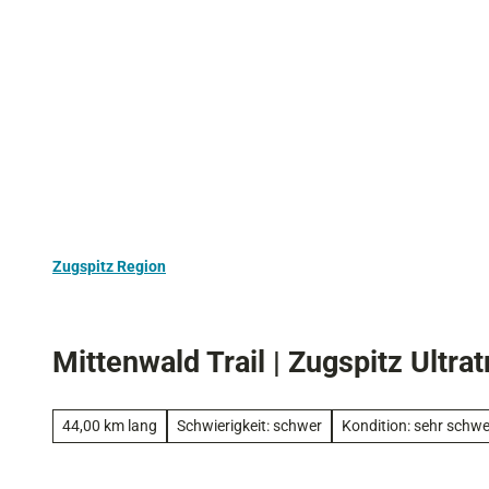
Z
Aktivurlaub
Kultur
Ausflugstipps
u
m
I
n
h
a
l
t
Zugspitz Region
Mittenwald Trail | Zugspitz Ultratr
44,00 km lang
Schwierigkeit: schwer
Kondition: sehr schwe