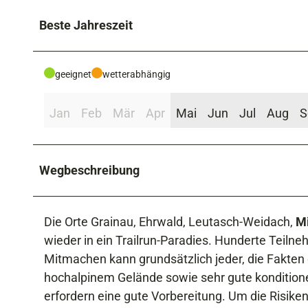
Beste Jahreszeit
geeignet
wetterabhängig
Jan
Feb
Mär
Apr
Mai
Jun
Jul
Aug
S
Wegbeschreibung
Die Orte Grainau, Ehrwald, Leutasch-Weidach,
M
wieder in ein Trailrun-Paradies. Hunderte Teiln
Mitmachen kann grundsätzlich jeder, die Fakten 
hochalpinem Gelände sowie sehr gute konditionel
erfordern eine gute Vorbereitung. Um die Risiken