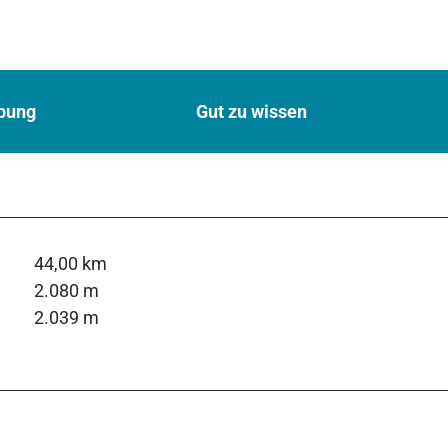
bung
Gut zu wissen
44,00 km
2.080 m
2.039 m