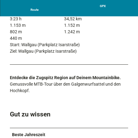
l
GPX
Route
c
3:23 h
34,52 km
h
1.153 m
1.152 m
e
802 m
1.242 m
n
440 m
s
Start: Wallgau (Parkplatz Isarstraße)
e
Ziel: Wallgau (Parkplatz Isarstraße)
e
Entdecke die Zugspitz Region auf Deinem Mountainbike.
Genussvolle MTB-Tour über den Galgenwurfsattel und den
Hochkopf.
Gut zu wissen
Beste Jahreszeit