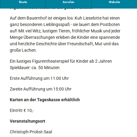
Freut euch auf ein fröhliches und liebevoll inszeniertes
Route
Anrufen
Website
Figurentheaterstück für die ganze Familie!
Auf dem Bauernhof ist einiges los: Kuh Lieselotte hat einen
ganz besonderen Lieblingsspaß - sie lauert dem Postboten
auf! Mit viel Witz, lustigen Tieren, fröhlicher Musik und jeder
Menge Überraschungen erleben die Kinder eine spannende
und herzliche Geschichte über Freundschaft, Mut und das
große Lachen.
Ein lustiges Figurentheaterspiel für Kinder ab 2 Jahren
Spieldauer: ca. 50 Minuten
Erste Aufführung um 11:00 Uhr
Zweite Aufführung um 15:00 Uhr
Karten an der Tageskasse erhältlich
Eintritt € 10,-
Veranstaltungsort
Christoph-Probst-Saal