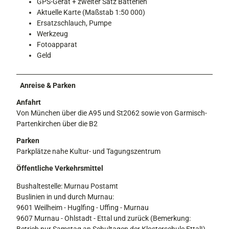
GPS-Gerät + zweiter Satz Batterien
Aktuelle Karte (Maßstab 1:50 000)
Ersatzschlauch, Pumpe
Werkzeug
Fotoapparat
Geld
Anreise & Parken
Anfahrt
Von München über die A95 und St2062 sowie von Garmisch-
Partenkirchen über die B2
Parken
Parkplätze nahe Kultur- und Tagungszentrum
Öffentliche Verkehrsmittel
Bushaltestelle: Murnau Postamt
Buslinien in und durch Murnau:
9601 Weilheim - Huglfing - Uffing - Murnau
9607 Murnau - Ohlstadt - Ettal und zurück (Bemerkung:
Betrieb nur Samstag an Schultagen der Klosterschule Ettal!)