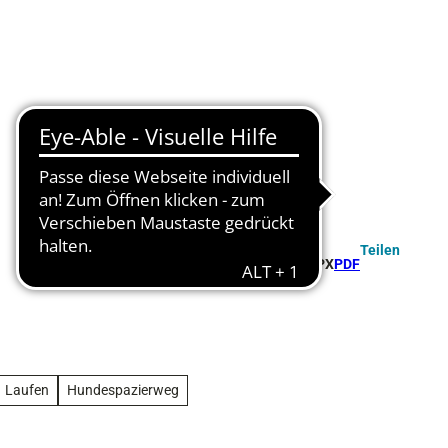
Teilen
GPX
PDF
Laufen
Hundespazierweg