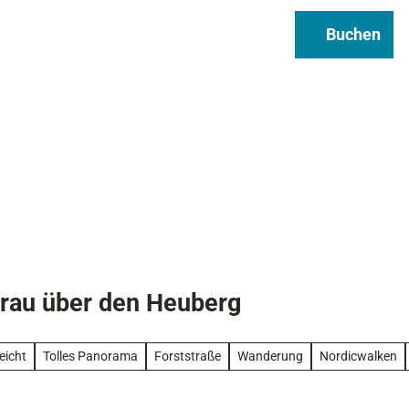
Regional & Genuss
Infos
Buchen
Suche
rau über den Heuberg
eicht
Tolles Panorama
Forststraße
Wanderung
Nordicwalken