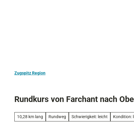
Z
Aktivurlaub
Kultur
Ausflugstipps
u
m
I
n
h
a
l
t
Zugspitz Region
Rundkurs von Farchant nach Obe
10,28 km lang
Rundweg
Schwierigkeit: leicht
Kondition: l