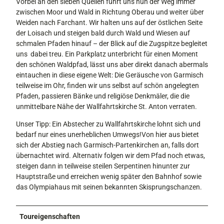
Vorbei an den sieben Quellen führt uns nun der Weg immer
zwischen Moor und Wald in Richtung Oberau und weiter über
Weiden nach Farchant. Wir halten uns auf der östlichen Seite
der Loisach und steigen bald durch Wald und Wiesen auf
schmalen Pfaden hinauf – der Blick auf die Zugspitze begleitet
uns dabei treu. Ein Parkplatz unterbricht für einen Moment
den schönen Waldpfad, lässt uns aber direkt danach abermals
eintauchen in diese eigene Welt: Die Geräusche von Garmisch
teilweise im Ohr, finden wir uns selbst auf schön angelegten
Pfaden, passieren Bänke und religiöse Denkmäler, die die
unmittelbare Nähe der Wallfahrtskirche St. Anton verraten.
Unser Tipp: Ein Abstecher zu Wallfahrtskirche lohnt sich und
bedarf nur eines unerheblichen Umwegs!Von hier aus bietet
sich der Abstieg nach Garmisch-Partenkirchen an, falls dort
übernachtet wird. Alternativ folgen wir dem Pfad noch etwas,
steigen dann in teilweise steilen Serpentinen hinunter zur
Hauptstraße und erreichen wenig später den Bahnhof sowie
das Olympiahaus mit seinen bekannten Skisprungschanzen.
Toureigenschaften