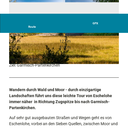
GPX
Route
5:10 h
19,30 km
© Philipp Holz, Zugspitz Region GmbH; Foto:
© Erika Spengler, Zugspitz Region, Erika Speng
225 m
127 m
Erika Spengler, Erika Spengler / ulligunde.com
ler / ulligunde.com
636 m
818 m
182 m
Start: Eschenlohe
Ziel: Garmisch-Partenkirchen
© Erika Spengler, Zugspitz Region
Wandern durch Wald und Moor - durch einzigartige
Landschaften führt uns diese leichte Tour von Eschelohe
immer näher in Richtung Zugspitze bis nach Garmisch-
Partenkirchen.
Auf sehr gut ausgebauten Straßen und Wegen geht es von
Eschenlohe, vorbei an den Sieben Quellen, zwischen Moor und