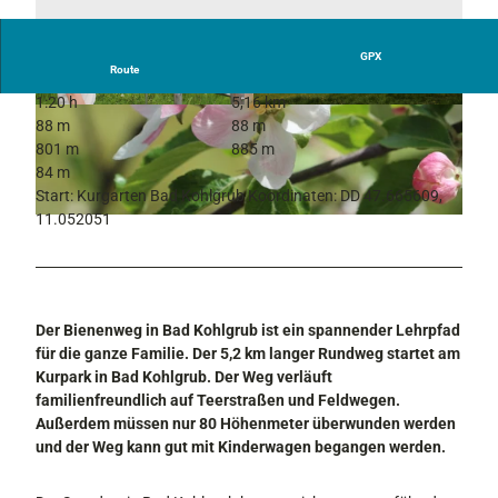
GPX
Route
1:20 h
5,16 km
© Ammergauer Alpen GmbH
© Ammergauer Alpen GmbH
88 m
88 m
801 m
885 m
84 m
Start: Kurgarten Bad Kohlgrub Koordinaten: DD 47.665609,
11.052051
© Ammergauer Alpen GmbH
Der Bienenweg in Bad Kohlgrub ist ein spannender Lehrpfad
für die ganze Familie. Der 5,2 km langer Rundweg startet am
Kurpark in Bad Kohlgrub. Der Weg verläuft
familienfreundlich auf Teerstraßen und Feldwegen.
Außerdem müssen nur 80 Höhenmeter überwunden werden
und der Weg kann gut mit Kinderwagen begangen werden.