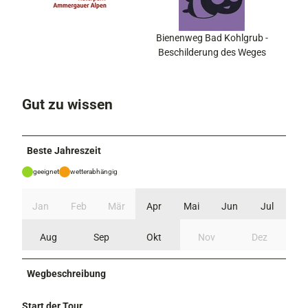
Bienenweg Bad Kohlgrub -
Beschilderung des Weges
Gut zu wissen
Beste Jahreszeit
geeignet
wetterabhängig
Jan
Feb
Mär
Apr
Mai
Jun
Jul
Aug
Sep
Okt
Nov
Dez
Wegbeschreibung
Start der Tour