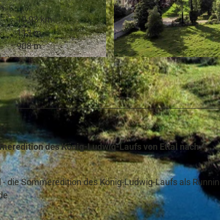
10,93 km
113 m
908 m
© Simon Bauer, Naturpark Ammergauer Alpen e.V.
mmeredition des König-Ludwig-Laufs von Ettal nach
ll - die Sommeredition des König-Ludwig-Laufs als Runnin
de