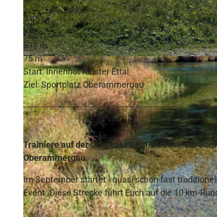
1:45 h
75 m
833 m
75 m
© Theresa Filbig, Naturpark Ammergauer Alpen e.V.
Start: Innenhof Kloster Ettal
Ziel: Sportplatz Oberammergau
Trainiere auf der Original 10 km-Strecke der So
Oberammergau.
Im September startet - quasi schon fast traditione
Event. Diese Strecke führt Euch auf die 10 km-Run