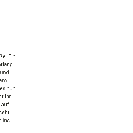
ße. Ein
ntlang
 und
 am
 es nun
t Ihr
 auf
seht.
d ins