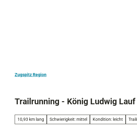
Z
Aktivurlaub
Kultur
Ausflugstipps
u
m
I
n
h
a
l
t
Zugspitz Region
Trailrunning - König Ludwig La
10,93 km lang
Schwierigkeit: mittel
Kondition: leicht
Trai