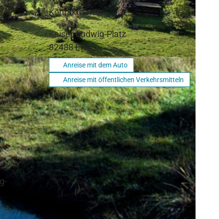
Kontaktdaten
Kaiser-Ludwig-Platz
82488
Ettal
Anreise mit dem Auto
Anreise mit öffentlichen Verkehrsmitteln
g-