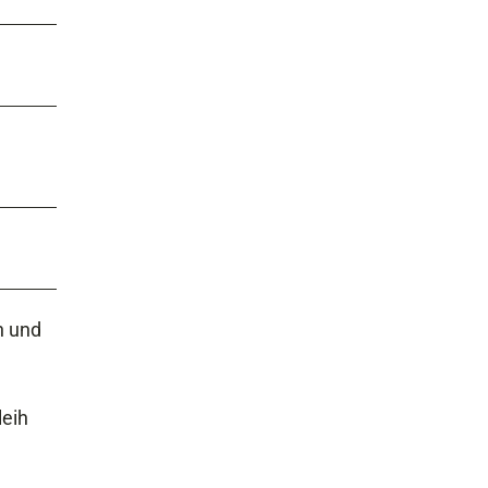
n und
leih