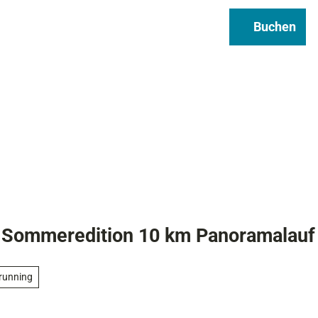
Regional & Genuss
Infos
Buchen
Suche
uf Sommeredition 10 km Panoramalauf
lrunning