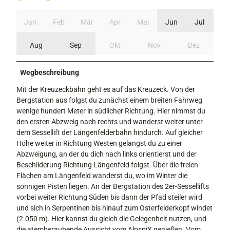
Jan
Feb
Mär
Apr
Mai
Jun
Jul
Aug
Sep
Okt
Nov
Dez
Wegbeschreibung
Mit der Kreuzeckbahn geht es auf das Kreuzeck. Von der
Bergstation aus folgst du zunächst einem breiten Fahrweg
wenige hundert Meter in südlicher Richtung. Hier nimmst du
den ersten Abzweig nach rechts und wanderst weiter unter
dem Sessellift der Längenfelderbahn hindurch. Auf gleicher
Höhe weiter in Richtung Westen gelangst du zu einer
Abzweigung, an der du dich nach links orientierst und der
Beschilderung Richtung Längenfeld folgst. Über die freien
Flächen am Längenfeld wanderst du, wo im Winter die
sonnigen Pisten liegen. An der Bergstation des 2er-Sessellifts
vorbei weiter Richtung Süden bis dann der Pfad steiler wird
und sich in Serpentinen bis hinauf zum Osterfelderkopf windet
(2.050 m). Hier kannst du gleich die Gelegenheit nutzen, und
die atemberaubende Aussicht vom AlpspiX genießen. Vom