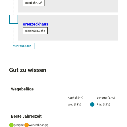
Bergbahn/Lift
Kreuzeckhaus
regionale Küche
Mehr anzeigen
Gut zu wissen
Wegebeläge
Asphalt (4%)
Schotter (37%)
Weg (18%)
Pfad (42%)
Beste Jahreszeit
geeignet
wetterabhängig