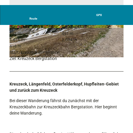
GPX
Route
2:45 h
6,37 km
© Annika Hack | KI-optimiert |
CC-BY-SA
© Annika Hack | KI-optimiert |
CC-BY-SA
491 m
491 m
1.616 m
2.034 m
418 m
Start: Kreuzeck Bergstation
Ziel: Kreuzeck Bergstation
© Annika Hack | KI-optimiert |
CC-BY-SA
Kreuzeck, Längenfeld, Osterfelderkopf, Hupfleiten-Gebiet
und zurück zum Kreuzeck
Bei dieser Wanderung fährst du zunächst mit der
Kreuzeckbahn zur Kreuzeckbahn Bergstation. Hier beginnt
deine Wanderung.