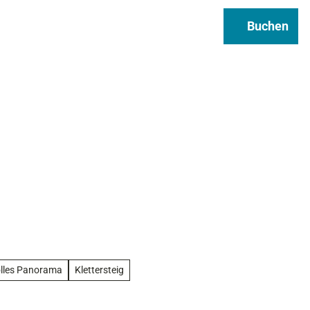
Regional & Genuss
Infos
Buchen
Suche
lles Panorama
Klettersteig