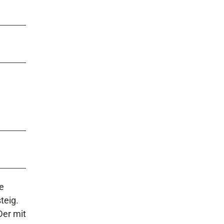
e
teig.
Der mit