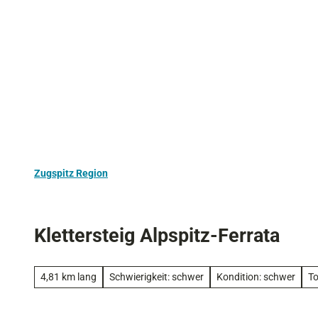
Z
Aktivurlaub
Kultur
Ausflugstipps
u
m
I
n
h
a
l
t
Zugspitz Region
Klettersteig Alpspitz-Ferrata
4,81 km lang
Schwierigkeit: schwer
Kondition: schwer
To