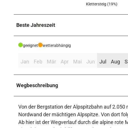
Klettersteig (19%)
Beste Jahreszeit
geeignet
wetterabhängig
Jan
Feb
Mär
Apr
Mai
Jun
Jul
Aug
S
Wegbeschreibung
Von der Bergstation der Alpspitzbahn auf 2.050 
Nordwand der mächtigen Alpspitze. Von dort folg
Ab hier ist der Wegverlauf durch die alpine rote