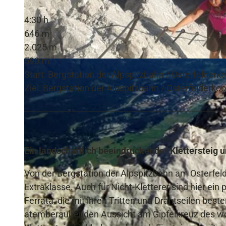
4:30 h
646 m
2.025 m
590 m
© Bettina Plank, GaPa Tourismus GmbH | KI-optimiert |
CC-BY-SA
Start: Bergstation der Alpspitzbahn / Osterfelderk
Ziel: Bergstation der Alpspitzbahn / Osterfelderkop
Ein landschaftlich beeindruckender Klettersteig u
Von der Bergstation der Alpspitzbahn am Osterfelde
Extraklasse. Auch für Nicht-Kletterer sind hier ein
Ferrata, die mit ihren Tritten und Drahtseilen best
atemberaubenden Aussicht am Gipfelkreuz des woh