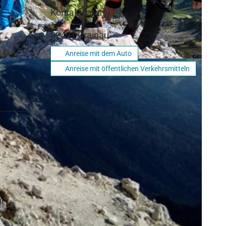
Kontaktdaten
82491
Grainau
Anreise mit dem Auto
Anreise mit öffentlichen Verkehrsmitteln
ur
wohl