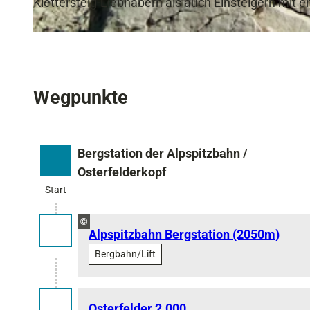
Klettersteig-Liebhabern als auch Einsteigern mi
© GaPa Tourismus GmbH, GaPa Tourismus GmbH | KI-optimiert |
CC-BY-SA
Wegpunkte
Bergstation der Alpspitzbahn /
Start
Osterfelderkopf
Start
©
Alpspitzbahn Bergstation (2050m)
Bergbahn/Lift
Osterfelder 2.000