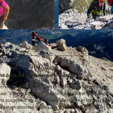
4,81 km
650 m
2.615 m
© Vivalpin | KI-optimiert
opf
f
nd durch die Bergbahn gut erreichbar.
rkopf aus erschließt sich ein alpines Klettergebiet der
 paar "Sahnestückchen" geboten. Allen voran die Alpspitz-
ens ausgebaut ist. Der Anstieg über den Klettersteig bis z
l markantesten Gipfels des Wettersteingebirges ist so