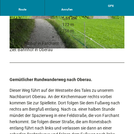
GPX
Route
Anrufen
1:44 h
5,69 km
I
© Tourist-Information Farchant
159 m
173 m
M
654 m
756 m
G
102 m
_
Start: Bahnhof in Farchant
4
Ziel: Bahnhof in Oberau
I
8
M
3
G
4
_
.
4
j
Gemütlicher Rundwanderweg nach Oberau.
8
p
4
Dieser Weg führt auf der Westseite des Tales zu unserem
g
3
Nachbarort Oberau. An der Kirchenmauer rechts vorbei
.
kommen Sie zur Spielleite. Dort folgen Sie dem Fußweg nach
j
rechts am Bergfuß entlang. Nach ca. einer halben Stunde
p
mündet der Spazierweg in eine Feldstraße, die von Farchant
g
herkommt. Sie folgen dieser Straße, die am Ronetsbach
entlang führt nach links und verlassen sie dann an einer