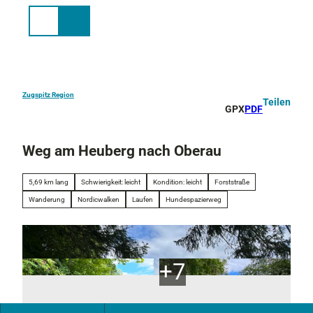
Z
u
Suche
Menü
m
I
n
h
a
Zugspitz Region
Teilen
GPX
PDF
l
t
Weg am Heuberg nach Oberau
5,69 km lang
Schwierigkeit: leicht
Kondition: leicht
Forststraße
Wanderung
Nordicwalken
Laufen
Hundespazierweg