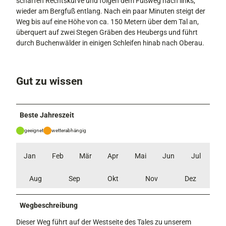
scharfen Rechtskurve und folgen dem Fußweg nach links,
wieder am Bergfuß entlang. Nach ein paar Minuten steigt der
Weg bis auf eine Höhe von ca. 150 Metern über dem Tal an,
überquert auf zwei Stegen Gräben des Heubergs und führt
durch Buchenwälder in einigen Schleifen hinab nach Oberau.
Gut zu wissen
Beste Jahreszeit
geeignet
wetterabhängig
Jan
Feb
Mär
Apr
Mai
Jun
Jul
Aug
Sep
Okt
Nov
Dez
Wegbeschreibung
Dieser Weg führt auf der Westseite des Tales zu unserem