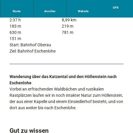
GPX
Route
Anrufen
Website
2:37 h
8,99 km
183 m
219 m
630 m
781 m
151 m
Start: Bahnhof Oberau
Ziel: Bahnhof Eschenlohe
Wanderung über das Katzental und den Höllenstein nach
Eschenlohe
Vorbei an erfrischenden Waldbächen und rustikalen
Rastplätzen laufen wir in noch intakter Natur zum Höllenstein,
der aus einer Kapelle und einem Einsiedlerhof besteht, und von
dort aus weiter bis nach Eschenlohe.
Gut zu wissen