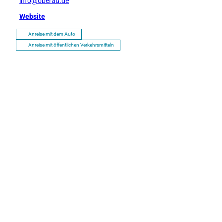
info@oberau.de
Website
Anreise mit dem Auto
Anreise mit öffentlichen Verkehrsmitteln
P