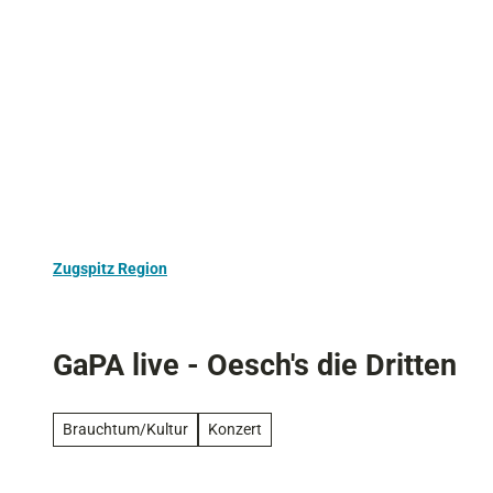
Z
Aktivurlaub
Kultur
Ausflugstipps
u
m
I
n
h
a
l
t
Zugspitz Region
GaPA live - Oesch's die Dritten
Brauchtum/Kultur
Konzert