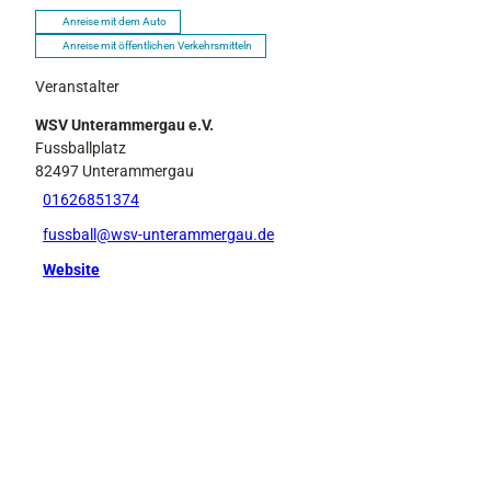
Anreise mit dem Auto
Anreise mit öffentlichen Verkehrsmitteln
Veranstalter
WSV Unterammergau e.V.
Fussballplatz
82497
Unterammergau
01626851374
fussball@wsv-unterammergau.de
Website