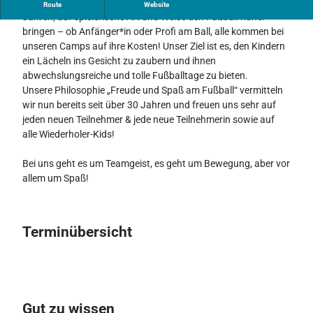
Wir möchten den Jungs und Mädels im Alter zwischen 6 & 14
Route
Website
Jahren, auf spielerische Art und Weise den Fußball näher
bringen – ob Anfänger*in oder Profi am Ball, alle kommen bei
unseren Camps auf ihre Kosten! Unser Ziel ist es, den Kindern
ein Lächeln ins Gesicht zu zaubern und ihnen
abwechslungsreiche und tolle Fußballtage zu bieten.
Unsere Philosophie „Freude und Spaß am Fußball“ vermitteln
wir nun bereits seit über 30 Jahren und freuen uns sehr auf
jeden neuen Teilnehmer & jede neue Teilnehmerin sowie auf
alle Wiederholer-Kids!
Bei uns geht es um Teamgeist, es geht um Bewegung, aber vor
allem um Spaß!
Terminübersicht
Gut zu wissen