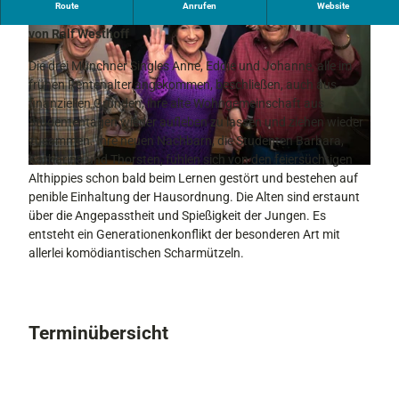
Route
Anrufen
Website
Komödie von Jürgen Popig nach dem gleichnamigen Film
von Ralf Westhoff
Die drei Münchner Singles Anne, Eddie und Johanne, alle im
frühen Rentenalter angekommen, beschließen, auch aus
finanziellen Gründen, ihre alte Wohngemeinschaft aus
Studententagen wieder aufleben zu lassen und ziehen wieder
© Kleines Theater
zusammen. Ihre neuen Nachbarn, die Studenten Barbara,
Katharina und Thorsten, fühlen sich von den feiersüchtigen
© Kleines Theater, (C)Ferdl Brunnenmayer Fotografie
Althippies schon bald beim Lernen gestört und bestehen auf
penible Einhaltung der Hausordnung. Die Alten sind erstaunt
über die Angepasstheit und Spießigkeit der Jungen. Es
entsteht ein Generationenkonflikt der besonderen Art mit
allerlei komödiantischen Scharmützeln.
Terminübersicht