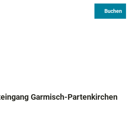
Regional & Genuss
Infos
Buchen
Suche
pteingang Garmisch-Partenkirchen