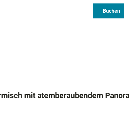
Regional & Genuss
Infos
Buchen
Suche
armisch mit atemberaubendem Panor