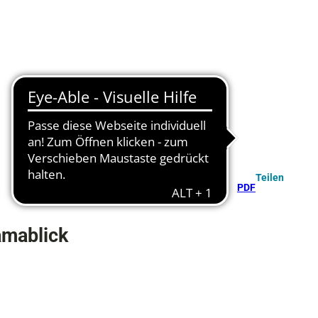
Teilen
PDF
amablick