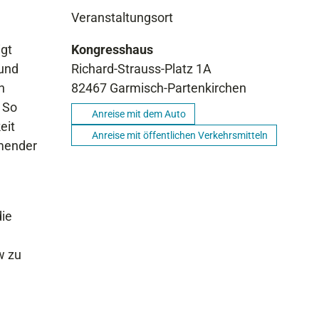
Veranstaltungsort
igt
Kongresshaus
 und
Richard-Strauss-Platz 1A
n
82467
Garmisch-Partenkirchen
. So
Anreise mit dem Auto
eit
Anreise mit öffentlichen Verkehrsmitteln
mmender
die
w zu