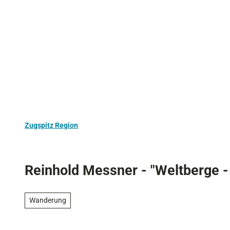
Z
Aktivurlaub
Kultur
Ausflugstipps
u
m
I
n
h
a
l
t
Zugspitz Region
Reinhold Messner - "Weltberge -
Wanderung