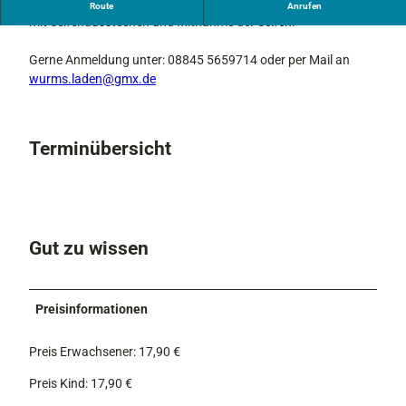
Einblick in die Seifenherstellung , anschließenden Workshop
Route
Anrufen
mit Seifenausstechen und Mitnahme der Seifen.
Gerne Anmeldung unter: 08845 5659714 oder per Mail an
wurms.laden@gmx.de
Terminübersicht
Gut zu wissen
Preisinformationen
Preis Erwachsener: 17,90 €
Preis Kind: 17,90 €