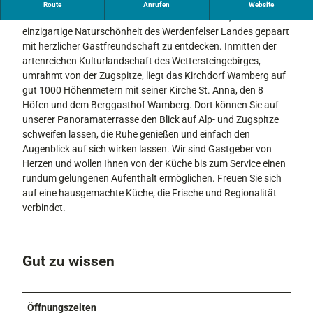
Im höchstgelegenen Kirchdorf Deutschlands begrüßt Sie
Route
Anrufen
Website
a
Familie Simon und heißt Sie herzlich willkommen, die
einzigartige Naturschönheit des Werdenfelser Landes gepaart
mit herzlicher Gastfreundschaft zu entdecken. Inmitten der
artenreichen Kulturlandschaft des Wettersteingebirges,
umrahmt von der Zugspitze, liegt das Kirchdorf Wamberg auf
gut 1000 Höhenmetern mit seiner Kirche St. Anna, den 8
Höfen und dem Berggasthof Wamberg. Dort können Sie auf
unserer Panoramaterrasse den Blick auf Alp- und Zugspitze
schweifen lassen, die Ruhe genießen und einfach den
Augenblick auf sich wirken lassen. Wir sind Gastgeber von
Herzen und wollen Ihnen von der Küche bis zum Service einen
rundum gelungenen Aufenthalt ermöglichen. Freuen Sie sich
auf eine hausgemachte Küche, die Frische und Regionalität
verbindet.
Gut zu wissen
Öffnungszeiten