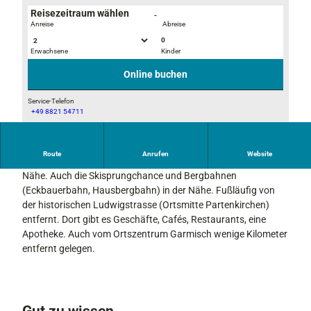
Reisezeitraum wählen
-
Anreise
Abreise
0
Erwachsene
Kinder
B
B
e
e
Online buchen
r
r
g
g
Service-Telefon
+49 8821 54711
k
k
B
r
r
e
i
i
r
Route
Anrufen
Website
s
s
Getränkemarkt und Einkausmöglichkeiten in unmittelbarer
g
t
t
Nähe. Auch die Skisprungchance und Bergbahnen
k
a
a
(Eckbauerbahn, Hausbergbahn) in der Nähe. Fußläufig von
r
l
l
der historischen Ludwigstrasse (Ortsmitte Partenkirchen)
i
l
l
entfernt. Dort gibt es Geschäfte, Cafés, Restaurants, eine
s
B
K
Apotheke. Auch vom Ortszentrum Garmisch wenige Kilometer
t
a
ü
entfernt gelegen.
a
d
c
l
h
l
e
Gut zu wissen