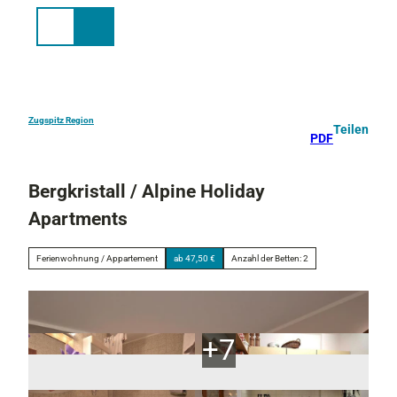
Z
u
Suche
Menü
m
I
n
h
a
Zugspitz Region
Teilen
PDF
l
t
Bergkristall / Alpine Holiday
Apartments
Ferienwohnung / Appartement
ab 47,50 €
Anzahl der Betten: 2