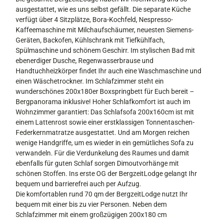
ausgestattet, wie es uns selbst gefällt. Die separate Küche
verfügt über 4 Sitzplätze, Bora-Kochfeld, Nespresso-
Kaffeemaschine mit Milchaufschäumer, neuesten Siemens-
Geräten, Backofen, Kühlschrank mit Tiefkühlfach,
Spülmaschine und schönem Geschirr. Im stylischen Bad mit
ebenerdiger Dusche, Regenwasserbrause und
Handtuchheizkörper findet Ihr auch eine Waschmaschine und
einen Wäschetrockner. Im Schlafzimmer steht ein
wunderschönes 200x180er Boxspringbett für Euch bereit –
Bergpanorama inklusive! Hoher Schlafkomfort ist auch im
Wohnzimmer garantiert: Das Schlafsofa 200x160cm ist mit
einem Lattenrost sowie einer erstklassigen Tonnentaschen-
Federkernmatratze ausgestattet. Und am Morgen reichen
wenige Handgriffe, um es wieder in ein gemütliches Sofa zu
verwandeln. Für die Verdunkelung des Raumes und damit
ebenfalls für guten Schlaf sorgen Dimoutvorhänge mit
schönen Stoffen. Ins erste OG der BergzeitLodge gelangt Ihr
bequem und barrierefrei auch per Aufzug.
Die komfortablen rund 70 qm der BergzeitLodge nutzt Ihr
bequem mit einer bis zu vier Personen. Neben dem
Schlafzimmer mit einem großzügigen 200x180 cm