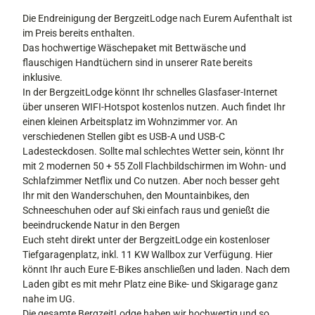
Die Endreinigung der BergzeitLodge nach Eurem Aufenthalt ist
im Preis bereits enthalten.
Das hochwertige Wäschepaket mit Bettwäsche und
flauschigen Handtüchern sind in unserer Rate bereits
inklusive.
In der BergzeitLodge könnt Ihr schnelles Glasfaser-Internet
über unseren WIFI-Hotspot kostenlos nutzen. Auch findet Ihr
einen kleinen Arbeitsplatz im Wohnzimmer vor. An
verschiedenen Stellen gibt es USB-A und USB-C
Ladesteckdosen. Sollte mal schlechtes Wetter sein, könnt Ihr
mit 2 modernen 50 + 55 Zoll Flachbildschirmen im Wohn- und
Schlafzimmer Netflix und Co nutzen. Aber noch besser geht
Ihr mit den Wanderschuhen, den Mountainbikes, den
Schneeschuhen oder auf Ski einfach raus und genießt die
beeindruckende Natur in den Bergen
Euch steht direkt unter der BergzeitLodge ein kostenloser
Tiefgaragenplatz, inkl. 11 KW Wallbox zur Verfügung. Hier
könnt Ihr auch Eure E-Bikes anschließen und laden. Nach dem
Laden gibt es mit mehr Platz eine Bike- und Skigarage ganz
nahe im UG.
Die gesamte BergzeitLodge haben wir hochwertig und so