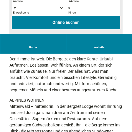
Anreise
Abreise
0
Erwachsene
Kinder
5
S
_
c
Online buchen
S
h
t
l
e
a
W
r
f
Route
Website
KOPF AUS. HERZ AN.
o
n
z
h
e
i
Der Himmel ist weit. Die Berge zeigen klare Kante. Urlaub!
n
_
m
Aufatmen. Loslassen. Wohlfühlen. An einem Ort, der sich
z
S
m
anfühlt wie Zuhause. Nur freier. Der alles hat, was man
i
i
e
braucht. Viel Komfort und ein bisschen Lifestyle. Geradlinig
m
n
r
und reduziert, naturnah und wertig. Mit formschönen,
m
g
bequemen Möbeln und einer bestens ausgestatteten Küche.
e
u
r
ALPINES WOHNEN
l
m
Mittenwald – mittendrin. In der BergzeitLodge wohnt Ihr ruhig
a
i
und seid doch ganz nah dran am Zentrum mit seinen
r
t
Geschäften, Supermärkten und Restaurants. Auf dem
_
S
geräumigen Südwestbalkon genießt Ihr – die Berge immer im
S
c
Blick - die Mittagssonne und den abendlichen Sundowner.
i