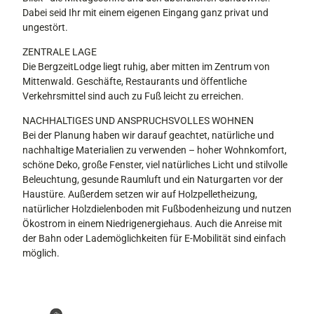
h
Dabei seid Ihr mit einem eigenen Eingang ganz privat und
e
l
ungestört.
g
a
e
ZENTRALE LAGE
f
l
Die BergzeitLodge liegt ruhig, aber mitten im Zentrum von
s
Mittenwald. Geschäfte, Restaurants und öffentliche
o
Verkehrsmittel sind auch zu Fuß leicht zu erreichen.
f
a
NACHHALTIGES UND ANSPRUCHSVOLLES WOHNEN
Bei der Planung haben wir darauf geachtet, natürliche und
nachhaltige Materialien zu verwenden – hoher Wohnkomfort,
schöne Deko, große Fenster, viel natürliches Licht und stilvolle
Beleuchtung, gesunde Raumluft und ein Naturgarten vor der
Haustüre. Außerdem setzen wir auf Holzpelletheizung,
natürlicher Holzdielenboden mit Fußbodenheizung und nutzen
Ökostrom in einem Niedrigenergiehaus. Auch die Anreise mit
der Bahn oder Lademöglichkeiten für E-Mobilität sind einfach
möglich.