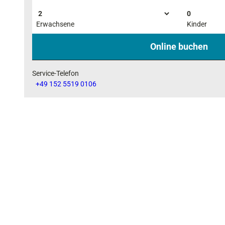
3
0
0
Erwachsene
Kinder
(
Online buchen
1
)
Service-Telefon
+49 152 5519 0106