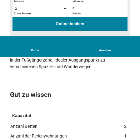
Anreise
Abreise
0
Erwachsene
Kinder
A
H
u
a
Online buchen
s
u
b
s
l
m
© J.Lipp |
CC0
i
i
Route
Anrufen
Gemütliches, familiär geführtes Haus in zentraler, ruhiger Lage
c
t
in der Fußgängerzone. Idealer Ausgangspunkt zu
k
T
verschiedenen Spazier- und Wanderwegen.
e
r
r
a
Gut zu wissen
s
s
e
Kapazität
Anzahl Betten
2
Anzahl der Ferienwohnungen
1