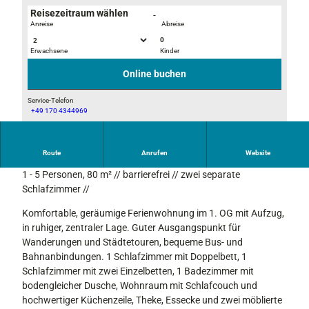
Reisezeitraum wählen
-
Anreise
Abreise
0
Erwachsene
Kinder
H
g
a
e
Online buchen
u
p
s
f
Service-Telefon
+49 170 4344969
K
l
F
a
e
e
r
g
w
Route
Anrufen
Website
w
t
FERIENWOHNUNG MIT QUALITÄTSGARANTIE
o
e
e
1 - 5 Personen, 80 m² // barrierefrei // zwei separate
B
n
W
Schlafzimmer //
e
d
o
r
Komfortable, geräumige Ferienwohnung im 1. OG mit Aufzug,
e
h
g
in ruhiger, zentraler Lage. Guter Ausgangspunkt für
l
n
e
Wanderungen und Städtetouren, bequeme Bus- und
i
a
Q
Bahnanbindungen. 1 Schlafzimmer mit Doppelbett, 1
n
n
u
Schlafzimmer mit zwei Einzelbetten, 1 Badezimmer mit
M
l
a
bodengleicher Dusche, Wohnraum mit Schlafcouch und
i
a
l
hochwertiger Küchenzeile, Theke, Essecke und zwei möblierte
t
g