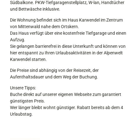
t
Südbalkone. PKW-Tiefgaragenstellplatz, W-lan, Handtücher
t
e
i
und Bettwäsche inklusive.
e
u
t
n
n
Die Wohnung befindet sich im Haus Karwendel im Zentrum
ä
w
t
von Mittenwald nahe dem Ortskern.
t
a
e
Das Haus verfügt über eine kostenfreie Tiefgarage und einen
s
l
r
Aufzug.
g
d
d
Sie gelangen barrierefrei in diese Unterkunft und können von
a
e
hier entspannt zu Ihren Urlaubsaktivitäten in der Alpenwelt
r
m
Karwendel starten.
a
K
n
a
Die Preise sind abhängig von der Reisezeit, der
t
r
Aufenthaltsdauer und dem Weg der Buchung.
i
w
e
Unsere Tipps:
e
Buche direkt auf unserer eigenen Webseite zum garantiert
n
günstigsten Preis.
d
Wer länger bleibt wohnt günstiger. Rabatt bereits ab dem 4
e
Urlaubstag.
l