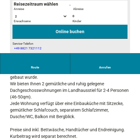
Reisezeitraum wählen
-
Anreise
Abreise
0
Erwachsene
Kinder
2
2
0
0
Online buchen
2
1
0
7
Service-Telefon
+49 8821 7321112
F
0
2
e
4
0
W
0
1
Route
Anrufen
o
2
Herzlich Willkommen in unserem neuen Haus, dass 2016
7
-
_
gebaut wurde.
0
4
1
Wir bieten Ihnen 2 gemütliche und ruhig gelegene
4
0
Dachgeschosswohnungen im Landhausstiel für 2-4 Personen
0
2
(46-50qm).
2
6
Jede Wohnung verfügt über eine Einbauküche mit Sitzecke,
_
1
gemütlicher Schlafcouch, separatem Schlafzimmer,
1
7
Dusche/WC, Balkon mit Bergblick.
0
4
Preise sind inkl. Bettwäsche, Handtücher und Endreinigung.
1
Kurbeitrag wird separat berechnet.
3