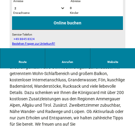
Anreise
Abreise
0
Erwachsene
Kinder
g
g
r
r
Online buchen
a
a
s
s
Service-Telefon
+49 8845 8324
l
l
Bestehen Fragen zur Unterkunft?
g
e
e
r
i
i
a
t
t
Ankommen und sich wohlfühlen. Herzlich Willkommen in
Route
Anrufen
Website
s
e
e
unseren gemütl. Fewo´s im hochwertigem Landhausstil mit
l
n
n
getrenntem Wohn-Schlafbereich und großem Balkon,
e
0
0
kostenloser Internetanschluss, Granderwasser, Fön, kuschlige
i
3
1
Bademäntel, Wanderstöcke, Rucksack und viele liebevolle
t
3
3
Details. Dazu schenken wir Ihnen die Königscard mit über 200
e
kostlosen Zusatzleistungen aus den Regionen Ammergauer
n
Alpen, Allgäu und Tirol. Zusätzl. Zweibettzimmer zubuchbar,
0
Nähe Wander- und Radwege und Loipen. Ob Aktivurlaub oder
2
nur zum Erholen und Entspannen, wir halten zahlreiche Tipps
2
für Sie bereit. Wir freuen uns auf Sie