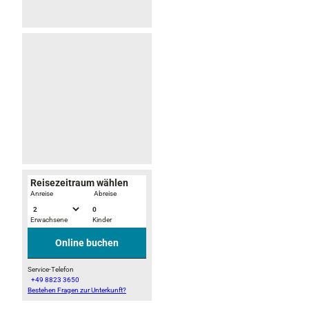
s
S
o
m
m
e
r
Reisezeitraum wählen
-
Anreise
Abreise
0
Erwachsene
Kinder
Online buchen
Service-Telefon
+49 8823 3650
Bestehen Fragen zur Unterkunft?