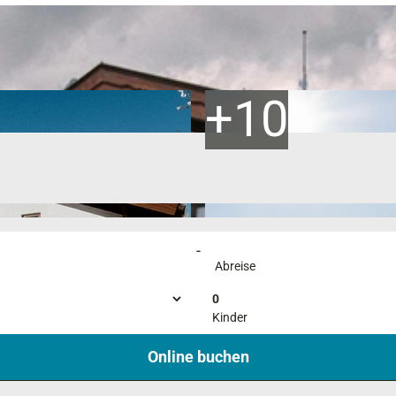
-
Abreise
0
Kinder
Online buchen