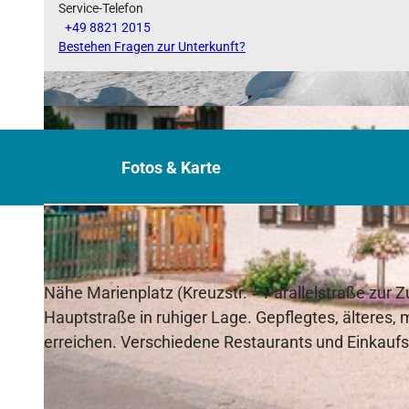
Service-Telefon
+49 8821 2015
Bestehen Fragen zur Unterkunft?
G
a
e
Fotos & Karte
s
t
e
h
a
Nähe Marienplatz (Kreuzstr. = Parallelstraße zur Z
u
Hauptstraße in ruhiger Lage. Gepflegtes, älteres, 
s
erreichen. Verschiedene Restaurants und Einkaufs
R
i