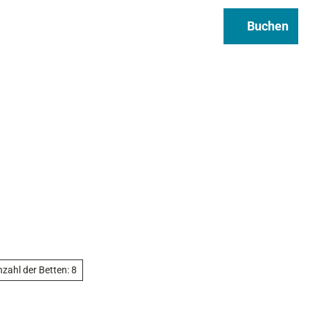
Regional & Genuss
Infos
Buchen
Suche
zahl der Betten: 8