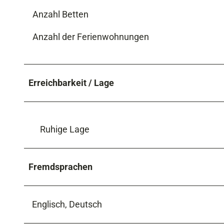
h
Anzahl Betten
_
2
Anzahl der Ferienwohnungen
5
6
0
Erreichbarkeit / Lage
p
x
_
Ruhige Lage
0
0
3
Fremdsprachen
Englisch, Deutsch