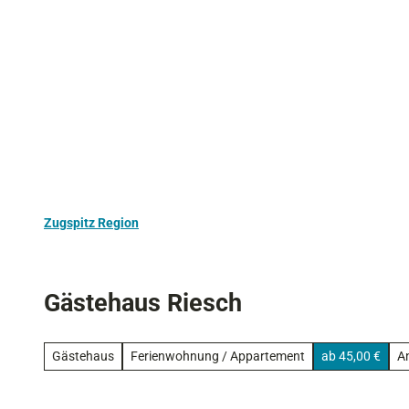
Z
Aktivurlaub
Kultur
Ausflugstipps
u
m
I
n
h
a
l
t
Zugspitz Region
Gästehaus Riesch
Gästehaus
Ferienwohnung / Appartement
ab 45,00 €
An