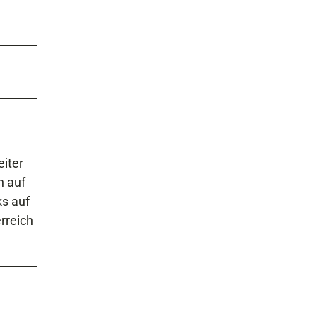
iter
h auf
ks auf
rreich