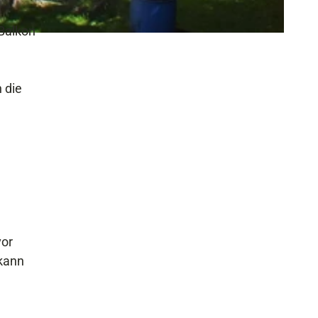
Balkon
 die
vor
 kann