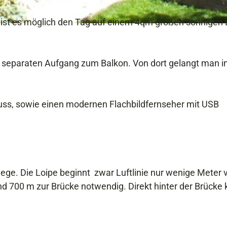
 ist es möglich den Tag auf einem 4qm großen sonnigen 
 separaten Aufgang zum Balkon. Von dort gelangt man in
ss, sowie einen modernen Flachbildfernseher mit USB
e. Die Loipe beginnt zwar Luftlinie nur wenige Meter 
d 700 m zur Brücke notwendig. Direkt hinter der Brücke