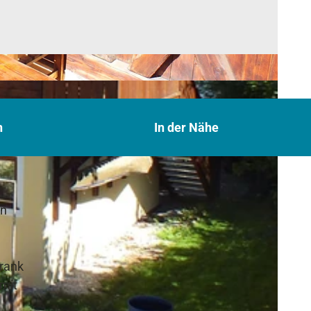
n
In der Nähe
in
hrank
 mit