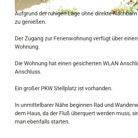
r
i
Aufgrund der ruhigen Lage ohne direkte Nachbarn
H
e
zu genießen.
a
n
u
w
Der Zugang zur Ferienwohnung verfügt über einen
s
o
Wohnung.
a
h
n
n
Die Wohnung hat einen gesicherten WLAN Anschlu
s
u
Anschluss.
i
n
c
g
Ein großer PKW Stellplatz ist vorhanden.
h
t
In unmittelbarer Nähe beginnen Rad und Wanderweg
dem Haus, da der Fluß überquert werden muss, sin
man ebenfalls starten.