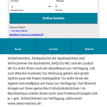
Anreise
Abreise
0
Erwachsene
Kinder
T
i
e
m
Online buchen
r
W
r
i
Service-Telefon
+49 8823 8840
a
n
Bestehen Fragen zur Unterkunft?
S
s
t
o
s
e
m
e
r
Liebe Gäste, genießen Sie Ihre Urlaubstage in unserer ruhigen
Route
Anrufen
Website
m
Parterre-Ferienwohnung (90 qm, 3 Sterne) mit 2 getrennten
e
Schlafzimmern,, Einbauküche mit Spülmaschine und
r
Wohnzimmer mit Kachelofen, BAD/DU/WC und ein zusätzl.
WC Es steht Ihnen noch ein Abstellraum zur Verfügung. (zB.
zum Wäsche trocknen) Zur Wohnung gehört eine große
Südterrasse mit freiem Gebirgsblick ! Es steht Ihnen ein
eigener Autostellplatz am Haus zur Verfügung ! Auf Wunsch
bringen wir Ihnen gerne Ihre Frühstücksbrötchen ! Im
Nachbarhaus stehen Ihnen noch zwei Ferienwohnungen (mit
je 1 getr. Schlafzimmer) zur Verfügung, siehe unter:
www.siess-martina.de