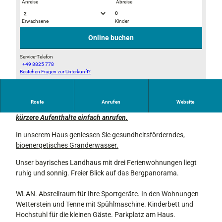
Anreise
Abreise
0
Erwachsene
Kinder
W
S
e
ü
Online buchen
t
d
t
-
Service-Telefon
+49 8825 778
t
O
Bestehen Fragen zur Unterkunft?
S
e
s
c
r
t
h
s
B
Route
Anrufen
Website
l
Ihr könnt auch direkt bei mir buchen. Ohne Umwege. Für
t
a
a
kürzere Aufenthalte einfach anrufen.
e
l
f
i
k
In unserem Haus geniessen Sie
gesundheitsförderndes,
z
n
o
bioenergetisches Granderwasser.
i
K
n
m
ü
W
Unser bayrisches Landhaus mit drei Ferienwohnungen liegt
m
c
e
ruhig und sonnig. Freier Blick auf das Bergpanorama.
e
h
t
r
e
t
WLAN. Abstellraum für Ihre Sportgeräte. In den Wohnungen
W
2
e
Wetterstein und Tenne mit Spühlmaschine. Kinderbett und
e
r
Hochstuhl für die kleinen Gäste. Parkplatz am Haus.
t
s