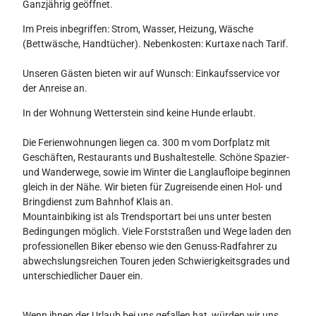
Ganzjährig geöffnet.
t
t
e
Im Preis inbegriffen: Strom, Wasser, Heizung, Wäsche
e
r
(Bettwäsche, Handtücher). Nebenkosten: Kurtaxe nach Tarif.
i
s
n
t
Unseren Gästen bieten wir auf Wunsch: Einkaufsservice vor
e
der Anreise an.
i
In der Wohnung Wetterstein sind keine Hunde erlaubt.
n
Die Ferienwohnungen liegen ca. 300 m vom Dorfplatz mit
Geschäften, Restaurants und Bushaltestelle. Schöne Spazier-
und Wanderwege, sowie im Winter die Langlaufloipe beginnen
gleich in der Nähe. Wir bieten für Zugreisende einen Hol- und
Bringdienst zum Bahnhof Klais an.
Mountainbiking ist als Trendsportart bei uns unter besten
Bedingungen möglich. Viele Forststraßen und Wege laden den
professionellen Biker ebenso wie den Genuss-Radfahrer zu
abwechslungsreichen Touren jeden Schwierigkeitsgrades und
unterschiedlicher Dauer ein.
Wenn ihnen der Urlaub bei uns gefallen hat, würden wir uns