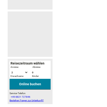
0
0
3
7
1
Reisezeitraum wählen
-
Anreise
Abreise
0
Erwachsene
Kinder
Online buchen
Service-Telefon
+49 8821 727846
Bestehen Fragen zur Unterkunft?