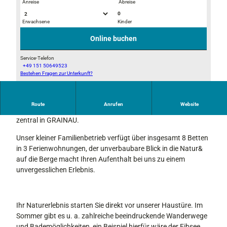
Anreise
Abreise
0
Erwachsene
Kinder
I
I
M
M
Online buchen
G
G
_
_
Service-Telefon
+49 151 50649523
9
9
Bestehen Fragen zur Unterkunft?
B
3
3
i
8
8
l
3
6
Route
Anrufen
Website
d
Das Landhaus Ettl liegt sehr ruhig am Hang und dennoch sehr
1
zentral in GRAINAU.
Unser kleiner Familienbetrieb verfügt über insgesamt 8 Betten
in 3 Ferienwohnungen, der unverbaubare Blick in die Natur&
auf die Berge macht Ihren Aufenthalt bei uns zu einem
unvergesslichen Erlebnis.
Ihr Naturerlebnis starten Sie direkt vor unserer Haustüre. Im
Sommer gibt es u. a. zahlreiche beeindruckende Wanderwege
und Bademöglichkeiten, ein Beispiel hierfür wäre der Eibsee