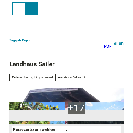
Z
u
Suche
Menü
m
I
n
h
a
Zugspitz Region
Teilen
PDF
l
t
Landhaus Sailer
Ferienwohnung / Appartement
Anzahl der Betten: 18
Reisezeitraum wählen
-