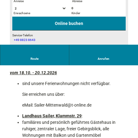
Anreise
Abreise
0
Erwachsene
Kinder
g
B
o
a
Online buchen
l
d
d
e
Service-Telefon
+49 8823 8643
e
n
W
n
a
i
e
m
l
Route
Anrufen
r
F
vom 12.04. - 10.05.2026
l
H
e
k
vom 18.10. - 20.12.2026
e
r
o
r
c
sind unsere Ferienwohnungen nicht verfügbar.
m
b
h
m
s
e
Sie erreichen uns über:
e
t
n
n
eMail: Sailer-Mittenwald@t-online.de
s
i
e
Landhaus Sailer, Klammstr. 29
:
m
e
familiäres und persönlich geführtes Gästehaus in
L
ruhiger, zentraler Lage, freier Gebirgsblick, alle
a
Wohnungen mit Balkon und Gartenmöbel
n