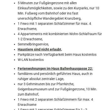
5 Minuten zur Fußgängerzone mit allen
d
Einkaufsmöglichkeiten, sowie zu den Kurparks, nur 10
h
Min. Fußweg vom Bahnhof oder ins fast
a
unerschöpfliche Wandergebiet Kranzberg,
u
1 Fewo mit 1 separaten Schlafzimmer für max. 4
s
Erwachsene,
S
4 Appartements mit kombinierten Wohn-Schlafraum für
a
1-2 Erwachsene,
i
Semmelbringservice,
l
Haustiere sind nicht erlaubt,
e
Parkplätze nach Verfügbarkeit beim Haus kostenlos
r
W-LAN kostenlos
,
K
Ferienwohnungen im Haus Ballenhausgasse 22:
l
familiäres und persönlich geführtes Haus, auch in
a
ruhiger absolut zentraler Lage,
m
nur 3 Gehminuten bis zur Pfarrkirche,
m
Geigenbaumuseum und zur Fußgängerzone, 10 Min.
s
zum Bahnhof,
t
1 Fewo mit 2 separaten Schlafzimmern für max. 4
r
Erwachsene
.
1 Fewo mit 1 separaten Schlafzimmer für 1 - 2