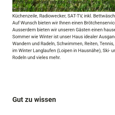
p
Echte Gastlichkeit erleben - in gemütlich, im ländl
h
Separater Wohn- und Schlafraum, alle FeWo mit Bal
S
a
Küchenzeile, Radiowecker, SAT-TV, inkl. Bettwäsc
o
n
Auf Wunsch bieten wir Ihnen einen Brötchenservic
m
i
Ausserdem bieten wir unseren Gästen einen haus
m
e
Sommer wie Winter ist unser Haus idealer Ausgangs
e
Wandern und Radeln, Schwimmen, Reiten, Tennis, G
r
im Winter Langlaufen (Loipen in Hausnähe), Ski-
a
Rodeln und vieles mehr.
n
s
i
c
h
Gut zu wissen
t