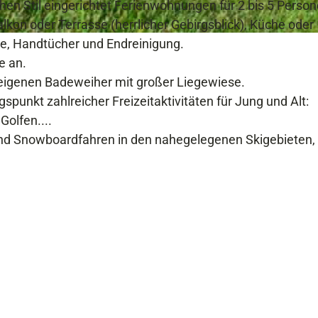
r
ichen Stil eingerichtet Ferienwohnungen für 2 bis 5 Person
a
kon oder Terrasse (herrlicher Gebirgsblick), Küche oder
s
he, Handtücher und Endreinigung.
s
e an.
e
eigenen Badeweiher mit großer Liegewiese.
punkt zahlreicher Freizeitaktivitäten für Jung und Alt:
olfen....
 und Snowboardfahren in den nahegelegenen Skigebieten,