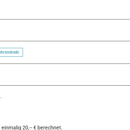
ehrsmitteln
.
inmalig 20,-- € berechnet.