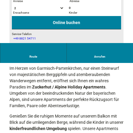
Anreise
Abreise
0
Erwachsene
Kinder
B
B
a
e
Online buchen
l
r
k
g
Service-Telefon
+49 8821 54711
o
b
A
n
l
u
i
s
Route
Anrufen
Erleben Sie den Zuckerhut: Alpine Gemütlichkeit
c
s
k
Im Herzen von Garmisch-Partenkirchen, nur einen Steinwurf
i
von majestätischen Berggipfeln und atemberaubenden
c
Wanderwegen entfernt, eröffnet sich Ihnen ein wahres
h
Paradies im
Zuckerhut / Alpine Holiday Apartments
.
t
Umgeben von der beeindruckenden Natur der bayerischen
Alpen, sind unsere Apartments der perfekte Rückzugsort für
Familien, Paare oder Abenteuerlustige.
Genießen Sie die ruhigen Momente auf unserem Balkon mit
Blick auf die umliegenden Berge, während die Kinder in unserer
kinderfreundlichen Umgebung
spielen. Unsere Apartments