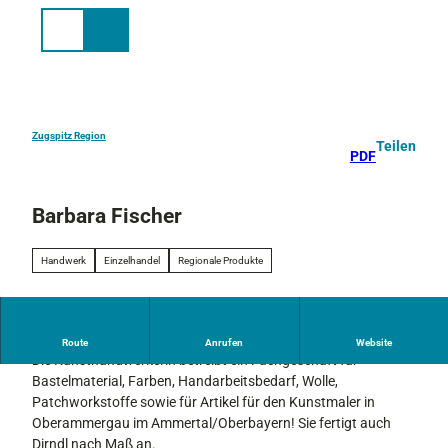
Z
u
Suche
Menü
m
I
n
h
a
Zugspitz Region
Teilen
PDF
l
t
Barbara Fischer
Handwerk
Einzelhandel
Regionale Produkte
Bastelbedarf für kreative Köpfe
Route
Anrufen
Website
Die Kunsthandwerkerin betreibt ein Fachgeschäft für
Bastelmaterial, Farben, Handarbeitsbedarf, Wolle,
Patchworkstoffe sowie für Artikel für den Kunstmaler in
Oberammergau im Ammertal/Oberbayern! Sie fertigt auch
Dirndl nach Maß an.