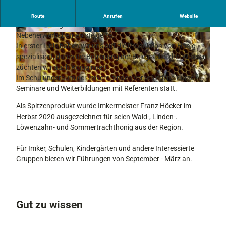
Unsere Imkerei betreiben wir seit 1998, die mit einem
Route
Anrufen
Website
Bienenvolk begann und sich im Laufe der Jahre bis heute zum
Nebenerwerbsbetrieb steigerte.
B
D
In erster Linie haben wir uns auf die Produktion von Honig
i
S
spezialisiert, durch die Betreuung der Belegstelle "drei Wasser"
e
C
züchten wir auch Königinnen.
n
0
Im Schulungsraum der Imkerei finden verschiedene Kurse,
e
8
B
Seminare und Weiterbildungen mit Referenten statt.
n
5
i
F
3
Als Spitzenprodukt wurde Imkermeister Franz Höcker im
e
r
1
Herbst 2020 ausgezeichnet für seien Wald-, Linden-.
n
a
.
Löwenzahn- und Sommertrachthonig aus der Region.
e
n
J
n
z
P
Für Imker, Schulen, Kindergärten und andere Interessierte
v
W
G
Gruppen bieten wir Führungen von September - März an.
o
o
r
c
B
h
i
e
Gut zu wissen
e
n
n
m
e