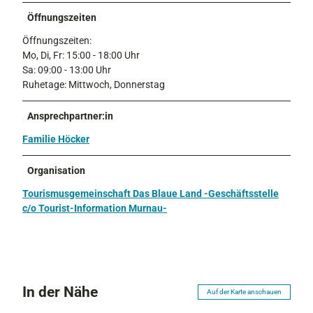
a
n
r
Öffnungszeiten
w
k
Öffnungszeiten:
a
t
Mo, Di, Fr: 15:00 - 18:00 Uhr
b
@
Sa: 09:00 - 13:00 Uhr
e
T
Ruhetage: Mittwoch, Donnerstag
.
o
j
u
p
Ansprechpartner:in
r
g
i
Familie Höcker
s
t
Organisation
I
n
Tourismusgemeinschaft Das Blaue Land -Geschäftsstelle
f
c/o Tourist-Information Murnau-
o
r
m
a
t
In der Nähe
Auf der Karte anschauen
i
o