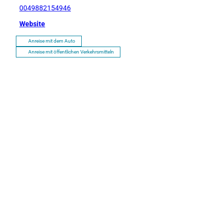
0049882154946
Website
Anreise mit dem Auto
Anreise mit öffentlichen Verkehrsmitteln