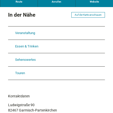
Route
Anrufen
Website
a
L
In der Nähe
o
Auf der Karte anschauen
g
o
Veranstaltung
Essen & Trinken
Sehenswertes
Touren
Kontaktdaten
Ludwigstraße 90
82467
Garmisch-Partenkirchen