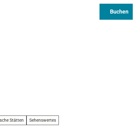
Regional & Genuss
Infos
Buchen
Suche
ische Stätten
Sehenswertes