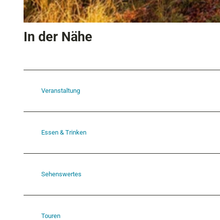
B
In der Nähe
u
r
g
r
Veranstaltung
u
i
n
Essen & Trinken
e
W
e
r
Sehenswertes
d
e
n
Touren