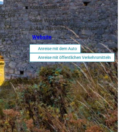
Kontaktdaten
nd. Die
Ruine Werdenfels 1
82467
Garmisch-Partenkirchen
Grafen
Website
Anreise mit dem Auto
hner.
Anreise mit öffentlichen Verkehrsmitteln
st du