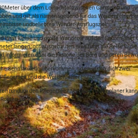
a 80Meter über dem Loisachtal zwischen Garmisch und
t oben und gilt als namensgebend für das WerdenfelserLa
eheimnisse undbeliebtes Wander-Ausflugsziel.
d lässt kleine und große Wanderer auf den Spuren alter 
eter langen, gut ausgebauten Weg führt die Reise in die
 informieren über die Historie der Burg und deren Bewo
rische Schmankerln überkommen, so erwarten dich zwei
Pflegersee und die Werdenfelser Hütte.
ren rundum den Pflegersee? Mit dem Tourenplaner kann
 Routen suchen.