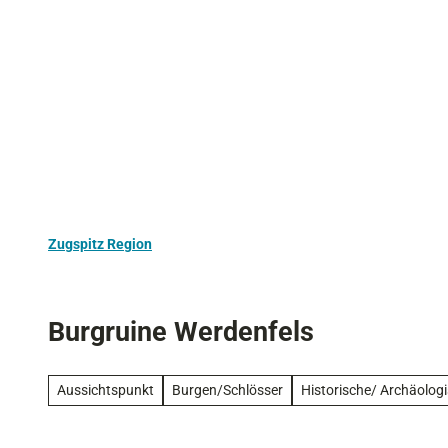
Z
Aktivurlaub
Kultur
Ausflugstipps
u
m
I
n
h
a
l
t
Zugspitz Region
Burgruine Werdenfels
Aussichtspunkt
Burgen/Schlösser
Historische/ Archäolog