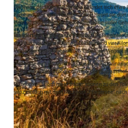
Die Ruine der Burg Werdenfels befindet sich etw
Farchant. Seit dem 13.Jahrhundert thront sie dor
einst so stolze Burg ist heute eine Ruine voller G
Wandertipp für die ganze Familie:
Der Burglehrpfa
und Burgherren wandeln. Auf einem rund vier Kilom
Vergangenheit. Insgesamt 15 Tafeln am Wegesrand
Und sollte dich im Anschluss die Lust auf kulina
besondere Einkehrmöglichkeiten: der Berggasthof 
Du möchtest noch mehr Informationen zu den Tou
ganz einfach mit dem Stichwort „Pflegersee" nach