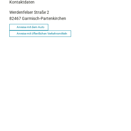
Kontaktdaten
s
Werdenfelser Straße 2
82467
Garmisch-Partenkirchen
Anreise mit dem Auto
Anreise mit öffentlichen Verkehrsmitteln