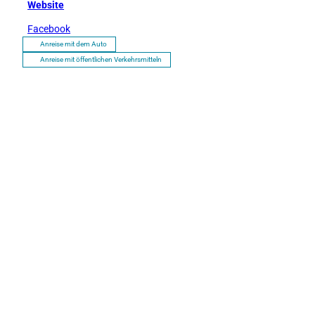
Website
Facebook
Anreise mit dem Auto
Anreise mit öffentlichen Verkehrsmitteln
P