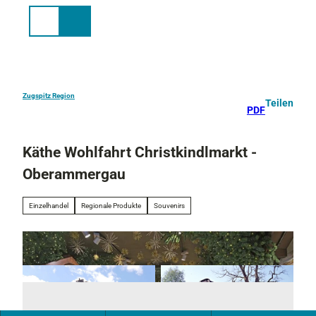
Z
u
Suche
Menü
m
I
n
h
a
Zugspitz Region
Teilen
PDF
l
t
Käthe Wohlfahrt Christkindlmarkt -
Oberammergau
Einzelhandel
Regionale Produkte
Souvenirs