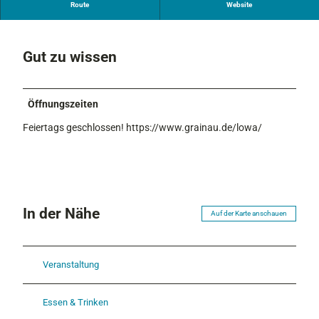
Kostenlose Testmöglichkeit von Bergschuhen
Route
Website
Gut zu wissen
Öffnungszeiten
Feiertags geschlossen! https://www.grainau.de/lowa/
In der Nähe
Auf der Karte anschauen
Veranstaltung
Essen & Trinken