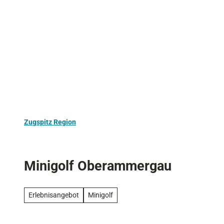
Z
Aktivurlaub
Kultur
Ausflugstipps
u
m
I
n
h
a
l
t
Zugspitz Region
Minigolf Oberammergau
Erlebnisangebot
Minigolf