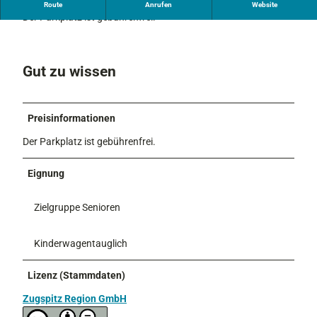
Wanderparkplatz am Ortsrand mit 25 Stellplätzen.
Route
Anrufen
Website
Der Parkplatz ist gebührenfrei.
Gut zu wissen
Preisinformationen
Der Parkplatz ist gebührenfrei.
Eignung
Zielgruppe Senioren
Kinderwagentauglich
Lizenz (Stammdaten)
Zugspitz Region GmbH