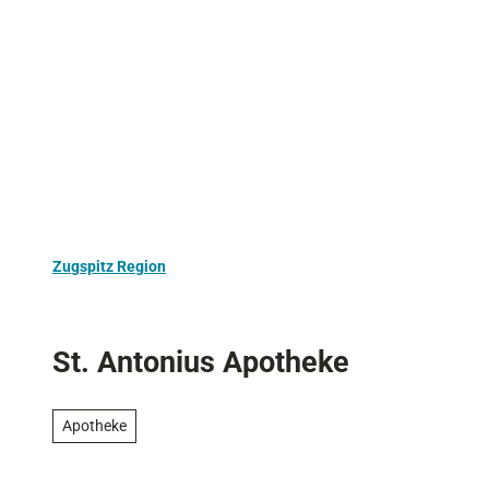
Z
Aktivurlaub
Kultur
Ausflugstipps
u
m
I
n
h
a
l
t
Zugspitz Region
St. Antonius Apotheke
Apotheke